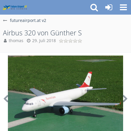
futureairport.at v2
Airbus 320 von Günther S
thomas
29. Juli 2018