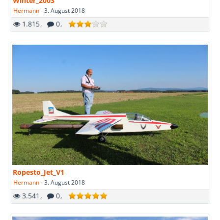
Winter_2003
Hermann
-
3. August 2018
1.815
0
Ropesto_Jet_V1
Hermann
-
3. August 2018
3.541
0