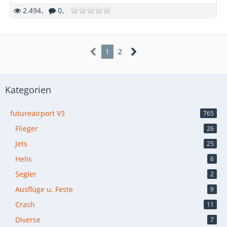
2.494
0
1
2
Kategorien
futureairport V3
765
Flieger
26
Jets
25
Helis
6
Segler
2
Ausflüge u. Feste
9
Crash
11
Diverse
7