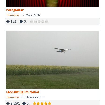
Paragleiter
Hermann
-
17. März 2026
152
0
Modellflug im Nebel
Hermann
-
28. Oktober 2019
2.550
0