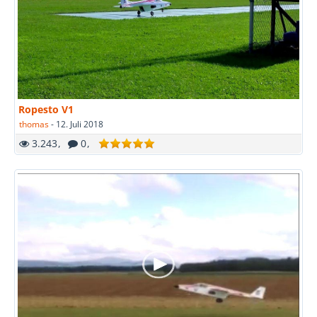
Ropesto V1
thomas
-
12. Juli 2018
3.243
0