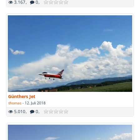
3.167
0
Günthers Jet
thomas
-
12. Juli 2018
5.010
0