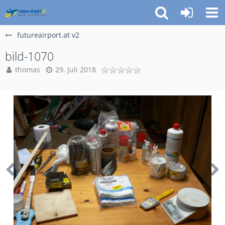
futureairport.at v2
bild-1070
thomas
29. Juli 2018