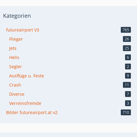
Kategorien
futureairport V3
765
Flieger
26
Jets
25
Helis
6
Segler
2
Ausflüge u. Feste
9
Crash
11
Diverse
7
Verreinsfremde
3
Bilder futureairport.at v2
710