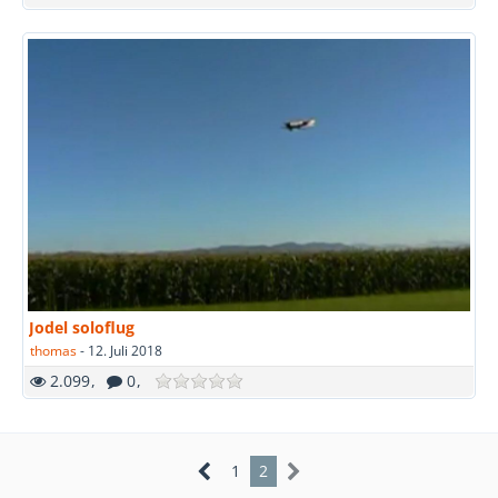
Jodel soloflug
thomas
-
12. Juli 2018
2.099
0
1
2