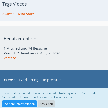
Tags Videos
Avanti S
Delta Start
Benutzer online
1 Mitglied und 74 Besucher
Rekord: 7 Benutzer (
8. August 2020
)
Varesco
Datenschutzerklärung
Impressum
Diese Seite verwendet Cookies. Durch die Nutzung unserer Seite erklären
Medienverwaltung:
EasyMedia 5.3.5
, entwickelt von
cls-design
Sie sich damit einverstanden, dass wir Cookies setzen.
eine
motom
Webseite :-) mit
Community-Software:
WoltLab Suite™ 5.5.25
Weitere Informationen
Schließen