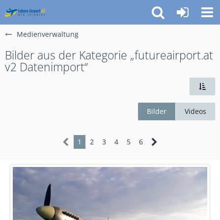
Medienverwaltung
Bilder aus der Kategorie „futureairport.at
v2 Datenimport“
Bilder
Videos
1
2
3
4
5
6