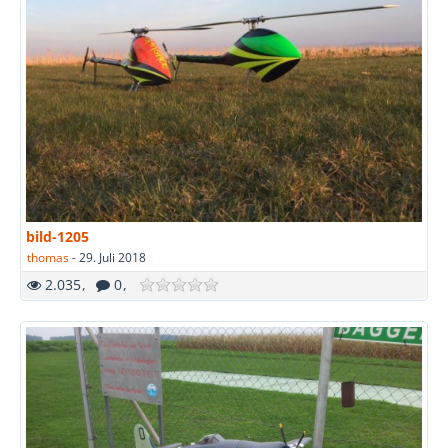
bild-1205
thomas
-
29. Juli 2018
2.035
0