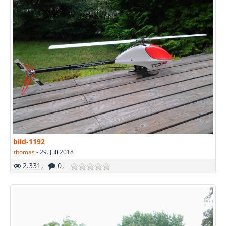
bild-1192
thomas
-
29. Juli 2018
2.331
0