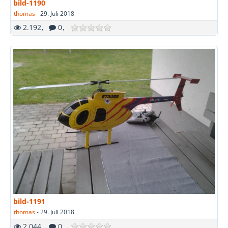
bild-1190
thomas
-
29. Juli 2018
2.192
0
bild-1191
thomas
-
29. Juli 2018
2.044
0