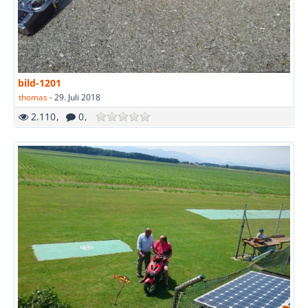
bild-1201
thomas
-
29. Juli 2018
2.110
0