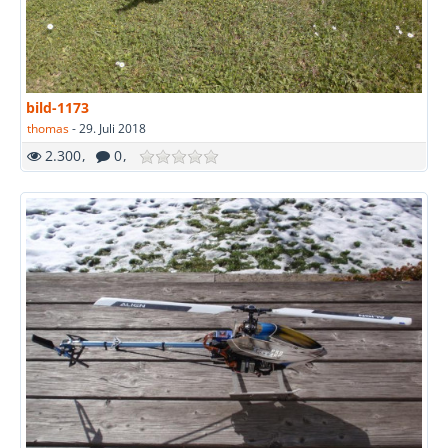
bild-1173
thomas
-
29. Juli 2018
2.300
0