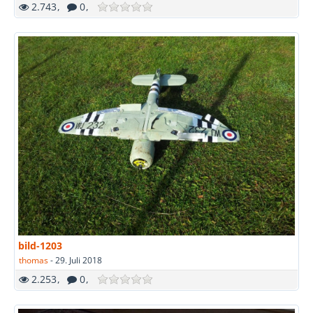
2.743
0
bild-1203
thomas
-
29. Juli 2018
2.253
0