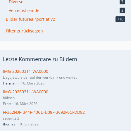
Diverse
7
Verreinsfremde
3
Bilder futureairport.at v2
710
Filter zurücksetzen
Letzte Kommentare zu Bildern
IMG-20260311-WA0000
Liegt jetzt leider auf der werkbank und wartet…
Hermann
16. März 2026
IMG-20260311-WA0000
hübsch !!
Ernst
16. März 2026
FF362FDF-B44F-40CD-B08F-3692F0CFDD82
sebart 2,2
thomas
10. Juni 2022