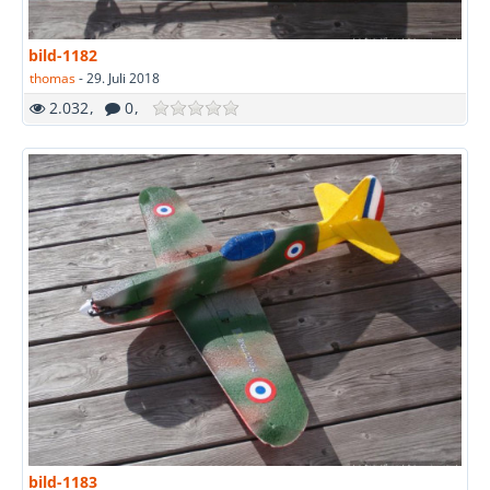
bild-1182
thomas
-
29. Juli 2018
2.032
0
bild-1183