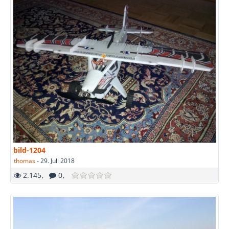
bild-1204
thomas
-
29. Juli 2018
2.145
0