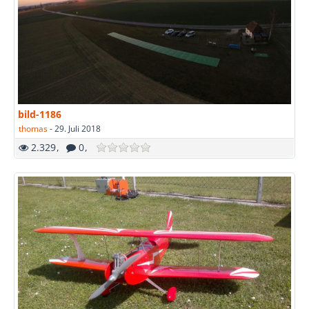
bild-1186
thomas
-
29. Juli 2018
2.329
0