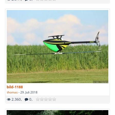
bild-1188
thomas
-
29. Juli 2018
2.360
0