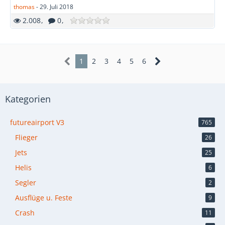
thomas
-
29. Juli 2018
2.008
0
1
2
3
4
5
6
Kategorien
futureairport V3
765
Flieger
26
Jets
25
Helis
6
Segler
2
Ausflüge u. Feste
9
Crash
11