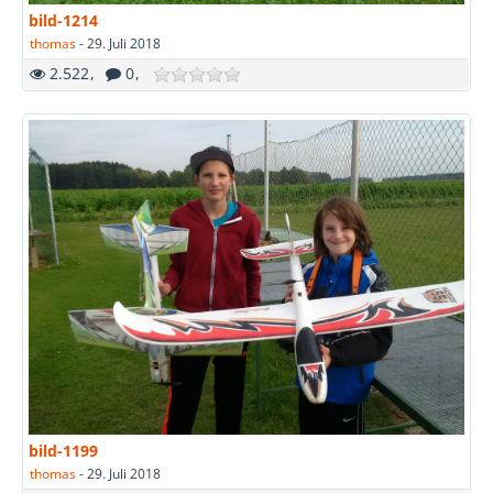
bild-1214
thomas
-
29. Juli 2018
2.522
0
bild-1199
thomas
-
29. Juli 2018