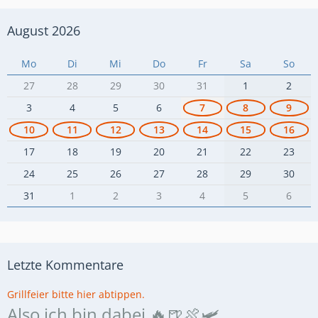
August 2026
Mo
Di
Mi
Do
Fr
Sa
So
27
28
29
30
31
1
2
3
4
5
6
7
8
9
10
11
12
13
14
15
16
17
18
19
20
21
22
23
24
25
26
27
28
29
30
31
1
2
3
4
5
6
Letzte Kommentare
Grillfeier bitte hier abtippen.
Also ich bin dabei.🔥🍺🍖🛩️